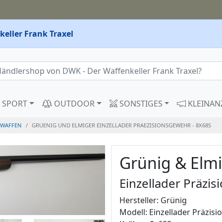
eller Frank Traxel
SPORT
OUTDOOR
SONSTIGES
KLEINAN
WAFFEN
GRUENIG UND ELMIGER EINZELLADER PRAEZISIONSGEWEHR - 8X68S
Grünig & Elm
Einzellader Präzi
Hersteller: Grünig
Modell: Einzellader Präzis