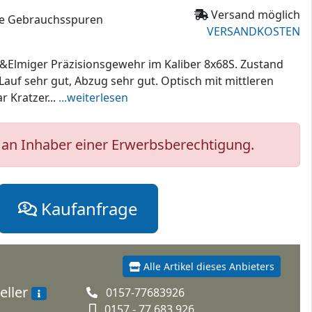
Versand möglich
chte Gebrauchsspuren
VERSANDKOSTEN
&Elmiger Präzisionsgewehr im Kaliber 8x68S. Zustand
 Lauf sehr gut, Abzug sehr gut. Optisch mit mittleren
r Kratzer...
...weiterlesen
an Inhaber einer Erwerbsberechtigung.
Kaufanfrage
Alle Artikel dieses Anbieters
eller
0157-77683926
0157 - 77 683 926