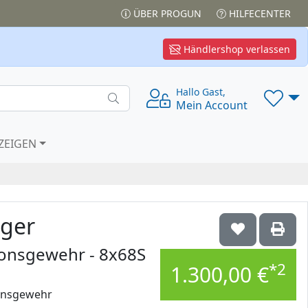
ÜBER PROGUN
HILFECENTER
Händlershop verlassen
Hallo Gast,
Mein Account
ZEIGEN
iger
sionsgewehr - 8x68S
*2
1.300,00 €
ionsgewehr