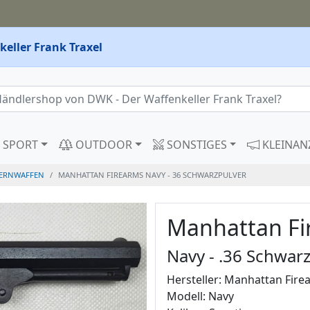
eller Frank Traxel
SPORT
OUTDOOR
SONSTIGES
KLEINAN
ERNWAFFEN
MANHATTAN FIREARMS NAVY - 36 SCHWARZPULVER
Manhattan Fi
Navy - .36 Schwar
Hersteller: Manhattan Fire
Modell: Navy