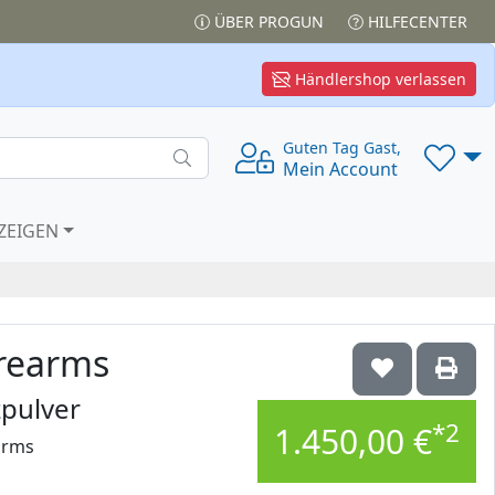
ÜBER PROGUN
HILFECENTER
Händlershop verlassen
Guten Tag Gast,
Mein Account
ZEIGEN
rearms
zpulver
*2
1.450,00 €
arms