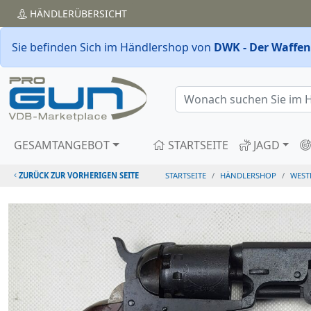
HÄNDLER
ÜBERSICHT
Sie befinden Sich im Händlershop von
DWK - Der Waffenk
GESAMTANGEBOT
STARTSEITE
JAGD
ZURÜCK ZUR VORHERIGEN SEITE
STARTSEITE
HÄNDLERSHOP
WEST