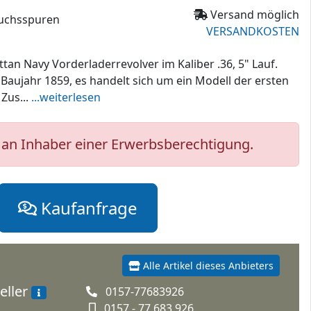
Versand möglich
auchsspuren
VERSANDKOSTEN
an Navy Vorderladerrevolver im Kaliber .36, 5" Lauf.
 Baujahr 1859, es handelt sich um ein Modell der ersten
Zus...
...weiterlesen
an Inhaber einer Erwerbsberechtigung.
Kaufanfrage
Alle Artikel dieses Anbieters
eller
0157-77683926
0157 - 77 683 926