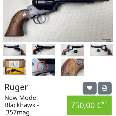
Ruger
New Model
*1
750,00 €
Blackhawk -
.357mag