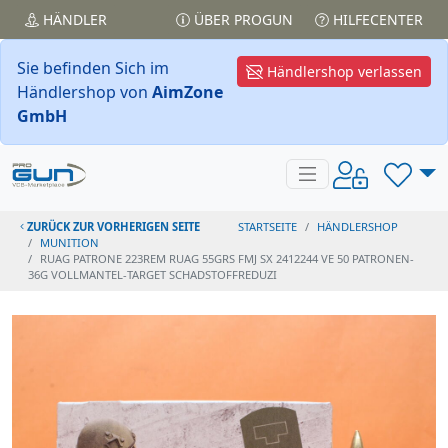
HÄNDLER
ÜBER PROGUN
HILFECENTER
Sie befinden Sich im
Händlershop verlassen
Händlershop von
AimZone
GmbH
ZURÜCK ZUR VORHERIGEN SEITE
STARTSEITE
HÄNDLERSHOP
MUNITION
RUAG PATRONE 223REM RUAG 55GRS FMJ SX 2412244 VE 50 PATRONEN-
36G VOLLMANTEL-TARGET SCHADSTOFFREDUZI