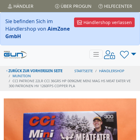
HÄNDLER
ÜBER PROGUN
HILFECENTER
Sie befinden Sich im
Händlershop verlassen
Händlershop von
AimZone
GmbH
ZURÜCK ZUR VORHERIGEN SEITE
STARTSEITE
HÄNDLERSHOP
MUNITION
CCI PATRONE 22LR CCI 36GRS HP 00962ME MINI MAG HS MEAT EATER VE
300 PATRONEN HV 1260FPS COPPER PLA