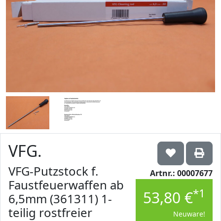
VFG.
VFG-Putzstock f.
Artnr.: 00007677
Faustfeuerwaffen ab
*1
53,80 €
6,5mm (361311) 1-
teilig rostfreier
Neuware!