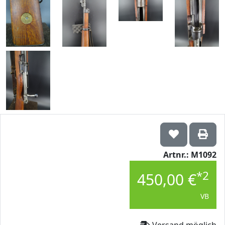
Artnr.: M1092
*2
450,00 €
VB
Versand möglich