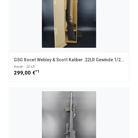
GSG Xocet Webley & Scott Kaliber .22LR Gewinde 1/2x20UNF NEUWAFFE
Xocet - .22 LR
*1
299,00 €