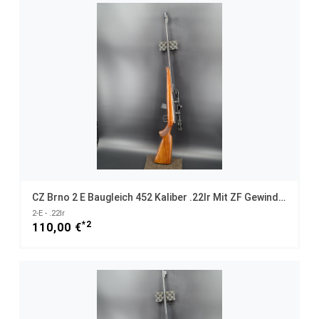
CZ Brno 2 E Baugleich 452 Kaliber .22lr Mit ZF Gewinde 1/2x20 UNF
2-E - .22lr
*2
110,00 €