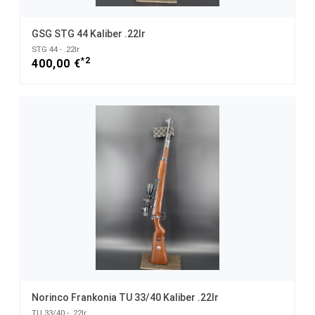
GSG STG 44 Kaliber .22lr
STG 44 - .22lr
*2
400,00 €
Norinco Frankonia TU 33/40 Kaliber .22lr
TU 33/40 - .22lr