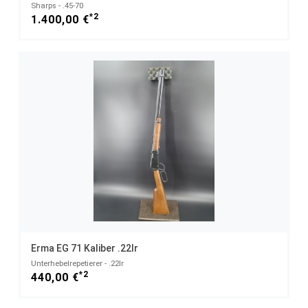
Sharps - .45-70
*2
1.400,00 €
Erma EG 71 Kaliber .22lr
Unterhebelrepetierer - .22lr
*2
440,00 €