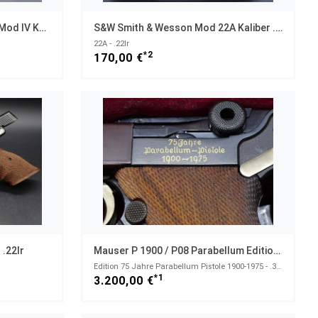
Ziegenhahn Standardpistole Mod IV Kaliber .22lr
S&W Smith & Wesson Mod 22A Kaliber .22lr
22A - .22lr
*2
170,00 €
 .22lr
Mauser P 1900 / P08 Parabellum Edition 75 Jahre No 248 / 250
Edition 75 Jahre Parabellum Pistole 1900-1975 - .30 Luger / 7,65 Para
*1
3.200,00 €