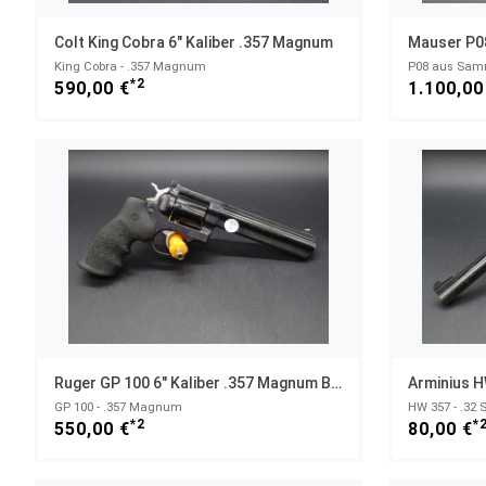
Colt King Cobra 6" Kaliber .357 Magnum
King Cobra - .357 Magnum
P08 aus Sam
*2
590,00 €
1.100,00
Ruger GP 100 6" Kaliber .357 Magnum BJ 2016
Arminius H
GP 100 - .357 Magnum
HW 357 - .32 
*2
*
550,00 €
80,00 €