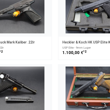
uck Mark Kaliber .22lr
2lr
USP Elite - 9mm Luger
*2
*2
1.100,00 €