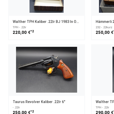
Walther TPH Kaliber .22lr BJ 1983 In OVP
TPH - .22lr
232 - .22kurz
*2
220,00 €
250,00 €
Taurus Revolver Kaliber .22lr 6"
Walther TPH
- .22lr
TPH - .22lr
*2
250,00 €
290,00 €