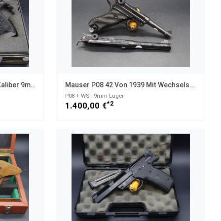
Heckler & Koch HK USP Elite Kaliber 9mm Luger
Mauser P08 42 Von 1939 Mit Wechselsystem 125mm
P08 + WS - 9mm Luger
*2
1.400,00 €