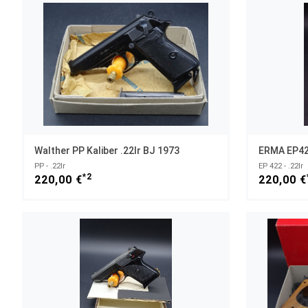
Walther PP Kaliber .22lr BJ 1973
ERMA EP422
PP - .22lr
EP 422 - .22lr
*2
220,00 €
220,00 €