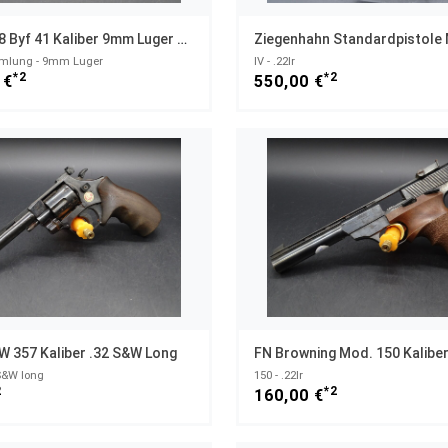
Mauser P08 Byf 41 Kaliber 9mm Luger NUMMERNGLEICH
mlung - 9mm Luger
IV - .22lr
*2
*2
 €
550,00 €
W 357 Kaliber .32 S&W Long
FN Browning Mod. 150 Kaliber
S&W long
150 - .22lr
2
*2
160,00 €