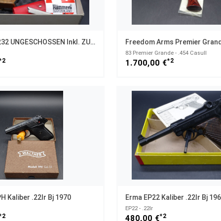
Hämmerli 232 UNGESCHOSSEN Inkl. ZUBEHÖR UNGESCHOSSEN
83 Premier Grande - .454 Casull
*2
*2
1.700,00 €
 Kaliber .22lr Bj 1970
EP22 - .22lr
*2
*2
480,00 €