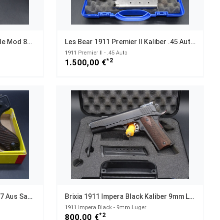
Freedom Arms Premier Grande Mod 83 Kaliber .454 Casull
Les Bear 1911 Premier II Kaliber .45 Auto 5" Bj 2002
1911 Premier II - .45 Auto
*2
1.500,00 €
Erma EP22 Kaliber .22lr Bj 1967 Aus Sammlung SPITZEN ZUSTAND
Brixia 1911 Impera Black Kaliber 9mm Luger
1911 Impera Black - 9mm Luger
*2
800,00 €