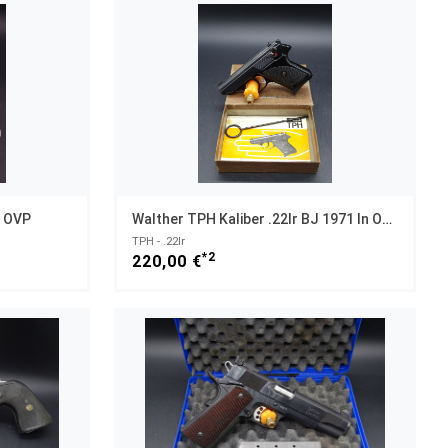
n OVP
Walther TPH Kaliber .22lr BJ 1971 In OVP
TPH - .22lr
*2
220,00 €