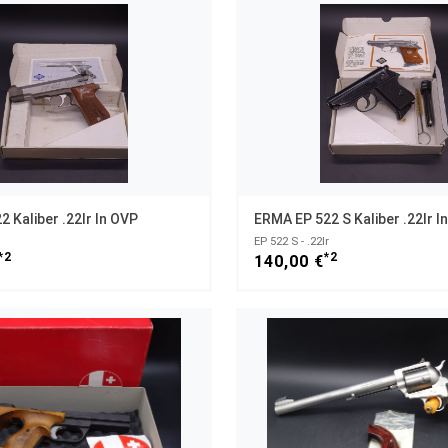
 Kaliber .22lr In OVP
ERMA EP 522 S Kaliber .22lr I
EP 522 S - .22lr
*2
*2
140,00 €