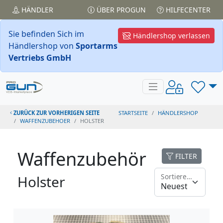
HÄNDLER
ÜBER PROGUN
HILFECENTER
Sie befinden Sich im
Händlershop verlassen
Händlershop von
Sportarms
Vertriebs GmbH
ZURÜCK ZUR VORHERIGEN SEITE
STARTSEITE
HÄNDLERSHOP
WAFFENZUBEHOER
HOLSTER
Waffenzubehör
FILTER
Sortieren nach
Holster