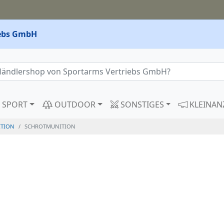
iebs GmbH
SPORT
OUTDOOR
SONSTIGES
KLEINAN
TION
SCHROTMUNITION