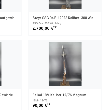
Marlin XT 22 RF Kaliber .22lr Laufgewinde 1/2x20 UNF
Steyr SSG 04 BJ 2023 Kaliber .300 Win Mag Mit Harris Leupold Element
SSG 04 - .300 Win Mag
*2
2.700,00 €
Norinco JW 15A Kaliber .22lr Gewinde 1/2x 20 UNF
Baikal 18M Kaliber 12/76 Magnum
18M - 12/76
*2
90,00 €