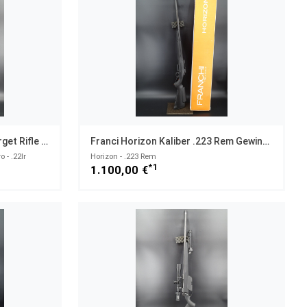
CZ 457 Varmit MRT Match Target Rifle Kaliber .22lr NEUWAFFE
Franci Horizon Kaliber .223 Rem Gewinde M14x1 NEUWAFFE
 - .22lr
Horizon - .223 Rem
*1
1.100,00 €