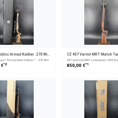
Steyr Monobloc Armad Kaliber .270 Win Kahles Helia
d " Panzerstahl Edition " - .270 Win
457 Varmint MRT Listenpreis 1039 Euro
*2
*1
 €
850,00 €