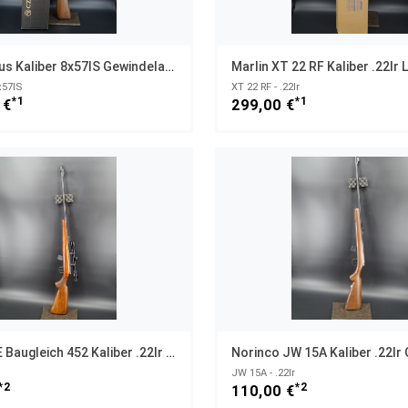
CZ 600 Luxus Kaliber 8x57IS Gewindelauf M15x1 NEUWAFFE
x57IS
XT 22 RF - .22lr
*1
*1
 €
299,00 €
CZ Brno 2 E Baugleich 452 Kaliber .22lr Mit ZF Gewinde 1/2x20 UNF
JW 15A - .22lr
*2
*2
110,00 €