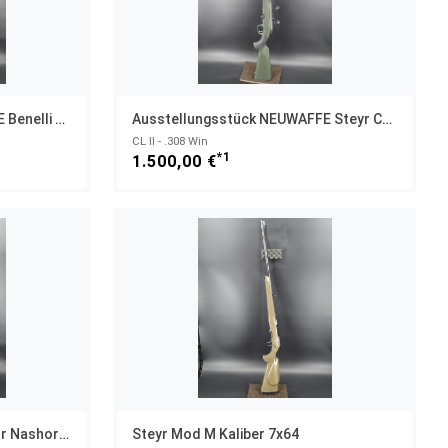
Ausstellungsstück NEUWAFFE Benelli M1 IPSC Kaliber 12/76 UNGESCHOSSEN
Ausstellungsstück NEUWAFFE Steyr CL II Kaliber .308 Win UNGESCHOSSEN
CL II - .308 Win
*1
1.500,00 €
Doppelbüchse Mischitz Gravur Nashorn Wisent Gepard Kaliber 9,3x74R
Steyr Mod M Kaliber 7x64