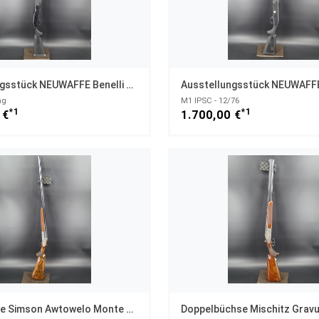
Ausstellungsstück NEUWAFFE Benelli M1 Kaliber 12/76 UNGESCHOSSEN
ag
M1 IPSC - 12/76
*1
*1
 €
1.700,00 €
Doppelflinte Simson Awtowelo Monte Carlo Kaliber 12/70