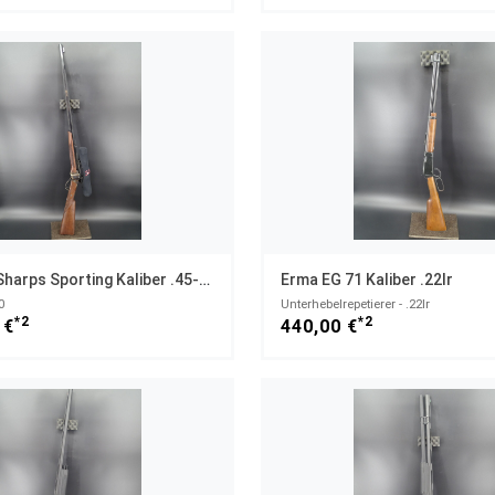
Pedersoli Sharps Sporting Kaliber .45-70 Auchkanntlauf ZF
Erma EG 71 Kaliber .22lr
0
Unterhebelrepetierer - .22lr
*2
*2
 €
440,00 €