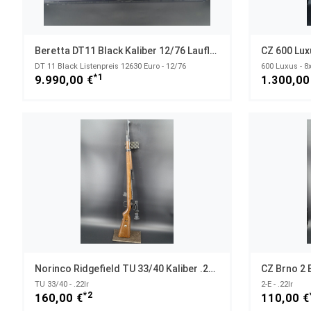
Beretta DT11 Black Kaliber 12/76 Lauflänge 76cm NEUWAFFE
DT 11 Black Listenpreis 12630 Euro - 12/76
600 Luxus - 8
*1
9.990,00 €
1.300,00
Norinco Ridgefield TU 33/40 Kaliber .22lr Mit ZF 2,75x18
TU 33/40 - .22lr
2-E - .22lr
*2
160,00 €
110,00 €