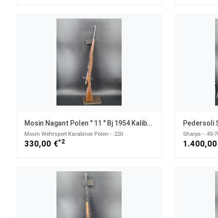
Mosin Nagant Polen " 11 " Bj 1954 Kaliber .22lr
Mosin Wehrsport Karabiner Polen - .22lr
Sharps - .45-7
*2
330,00 €
1.400,00