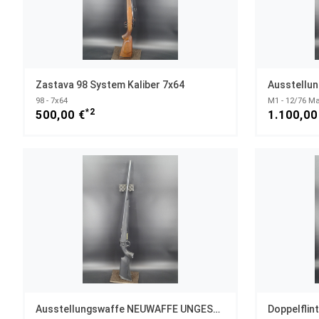
Zastava 98 System Kaliber 7x64
98 - 7x64
M1 - 12/76 M
*2
500,00 €
1.100,00
Ausstellungswaffe NEUWAFFE UNGESCHOSSEN CZ 600 Alpha Kaliber .223 Rem