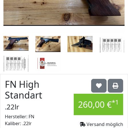
FN High
Standart
*1
260,00 €
.22lr
Hersteller: FN
Kaliber: .22lr
Versand möglich