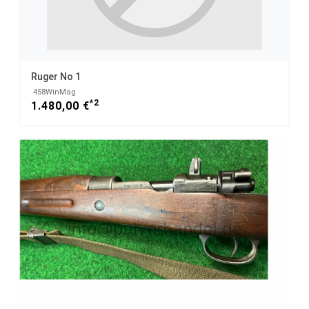
Ruger No 1
.458WinMag
*2
1.480,00 €