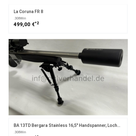
La Coruna FR 8
.308Win
*2
499,00 €
BA 13TD Bergara Stainless 16,5" Handspanner, Lochschaft, Rechts/Linksschützen
.308Win