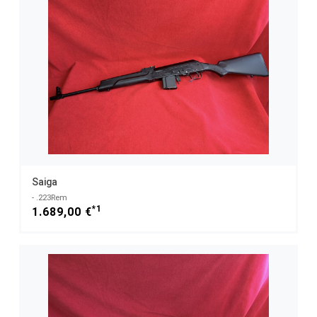
Saiga
- .223Rem
*1
1.689,00 €