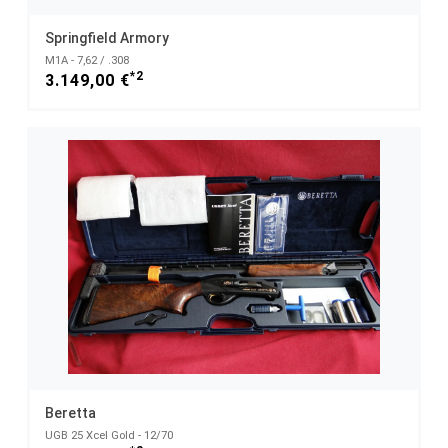
Springfield Armory
M1A - 7,62 / .308
*2
3.149,00 €
Beretta
UGB 25 Xcel Gold - 12/70