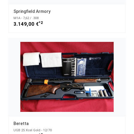
Springfield Armory
M1A - 7,62 / .308
*2
3.149,00 €
Beretta
UGB 25 Xcel Gold - 12/70