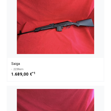
Saiga
- .223Rem
*1
1.689,00 €