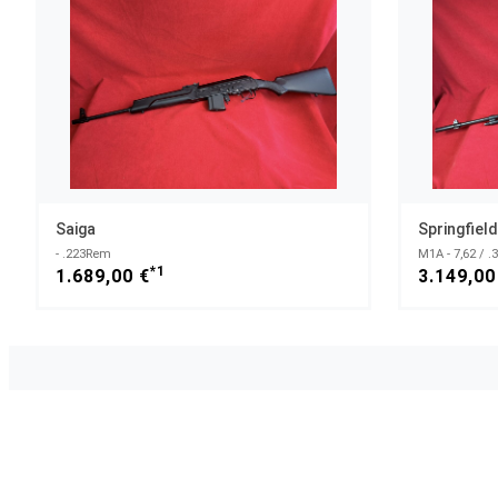
Saiga
Springfiel
- .223Rem
M1A - 7,62 / .
*1
1.689,00 €
3.149,00