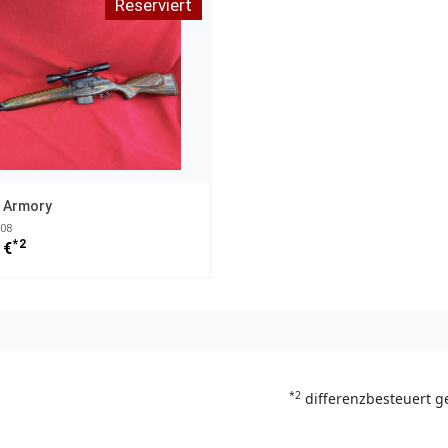
Reserviert
d Armory
308
*2
 €
*2
differenzbesteuert g