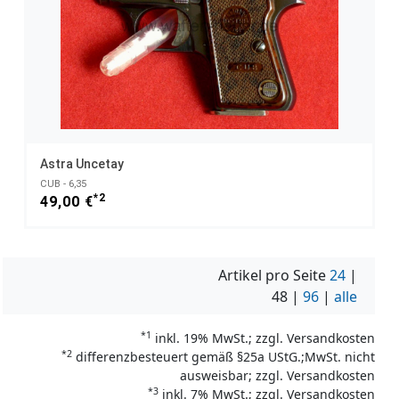
Astra Uncetay
CUB - 6,35
*2
49,00 €
Artikel pro Seite
24
|
48
|
96
|
alle
*1
inkl. 19% MwSt.; zzgl. Versandkosten
*2
differenzbesteuert gemäß §25a UStG.;MwSt. nicht
ausweisbar; zzgl. Versandkosten
*3
inkl. 7% MwSt.; zzgl. Versandkosten