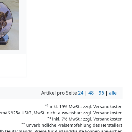
Artikel pro Seite
24
|
48
|
96
|
alle
*1
inkl. 19% MwSt.; zzgl. Versandkosten
emäß §25a UStG.;MwSt. nicht ausweisbar; zzgl. Versandkosten
*3
inkl. 7% MwSt.; zzgl. Versandkosten
**
unverbindliche Preisempfehlung des Herstellers
halb Deutschlands, Preise für Auslandskäufe können abweichen