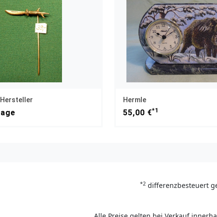
Hersteller
Hermle
*1
rage
55,00 €
*2
differenzbesteuert g
Alle Preise gelten bei Verkauf inner