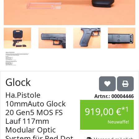
Glock
Ha.Pistole
Artnr.: 00004446
10mmAuto Glock
*1
919,00 €
20 Gen5 MOS FS
Lauf 117mm
Neuwaffe!
Modular Optic
System für Red Dot