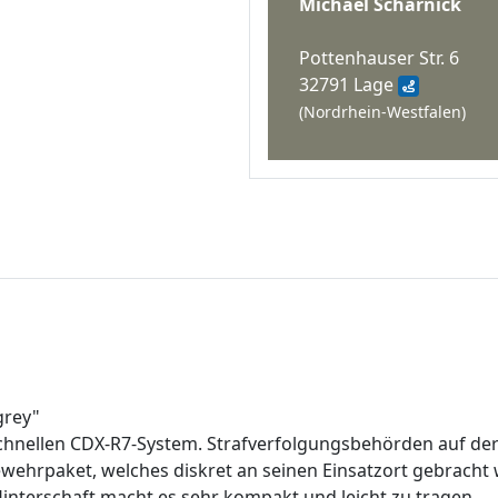
Michael Scharnick
Pottenhauser Str. 6
32791 Lage
(Nordrhein-Westfalen)
grey"
schnellen CDX-R7-System. Strafverfolgungsbehörden auf der
ewehrpaket, welches diskret an seinen Einsatzort gebrach
nterschaft macht es sehr kompakt und leicht zu tragen.