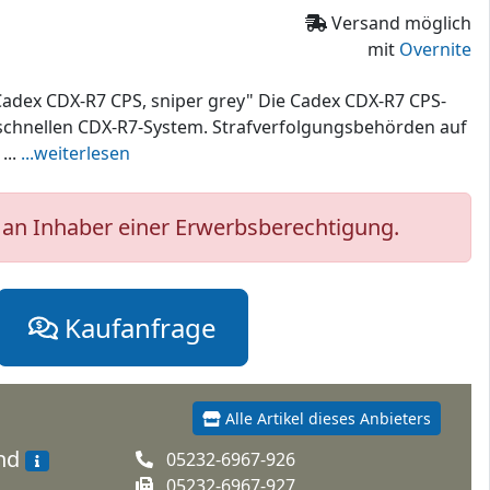
Versand möglich
mit
Overnite
dex CDX-R7 CPS, sniper grey" Die Cadex CDX-R7 CPS-
aschnellen CDX-R7-System. Strafverfolgungsbehörden auf
...
...weiterlesen
an Inhaber einer Erwerbsberechtigung.
Kaufanfrage
Alle Artikel dieses Anbieters
and
05232-6967-926
05232-6967-927