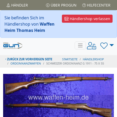
HÄNDLER
ÜBER PROGUN
HILFECENTER
Sie befinden Sich im
Händlershop verlassen
Händlershop von
Waffen
Heim Thomas Heim
ZURÜCK ZUR VORHERIGEN SEITE
STARTSEITE
HÄNDLERSHOP
ORDONNANZWAFFEN
SCHWEIZER ORDONNANZ G 1911 - 75 X 55