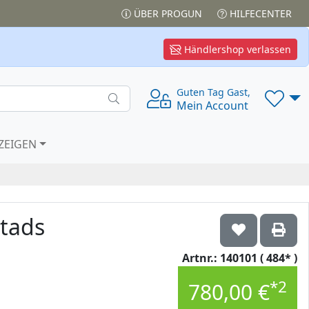
ÜBER PROGUN
HILFECENTER
Händlershop verlassen
Guten Tag Gast,
Mein Account
ZEIGEN
Stads
Artnr.: 140101 ( 484* )
*2
780,00 €