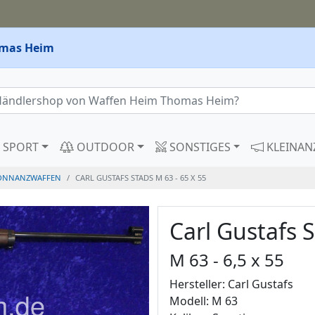
omas Heim
SPORT
OUTDOOR
SONSTIGES
KLEINAN
ONNANZWAFFEN
CARL GUSTAFS STADS M 63 - 65 X 55
Carl Gustafs 
M 63 - 6,5 x 55
Hersteller: Carl Gustafs
Modell: M 63