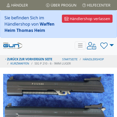
HÄNDLER
ÜBER PROGUN
HILFECENTER
Sie befinden Sich im
Händlershop verlassen
Händlershop von
Waffen
Heim Thomas Heim
ZURÜCK ZUR VORHERIGEN SEITE
STARTSEITE
HÄNDLERSHOP
KURZWAFFEN
SIG P 210 - 6 - 9MM LUGER