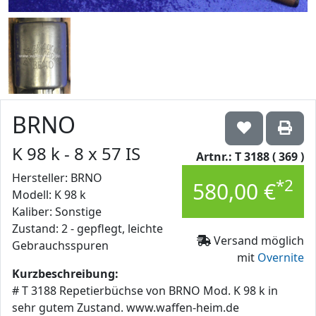
BRNO
K 98 k - 8 x 57 IS
Artnr.: T 3188 ( 369 )
Hersteller: BRNO
*2
580,00 €
Modell: K 98 k
Kaliber: Sonstige
Zustand: 2 - gepflegt, leichte
Versand möglich
Gebrauchsspuren
mit
Overnite
Kurzbeschreibung:
# T 3188 Repetierbüchse von BRNO Mod. K 98 k in
sehr gutem Zustand. www.waffen-heim.de