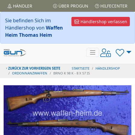
HÄNDLER
ÜBER PROGUN
HILFECENTER
Sie befinden Sich im
Händlershop verlassen
Händlershop von
Waffen
Heim Thomas Heim
ZURÜCK ZUR VORHERIGEN SEITE
STARTSEITE
HÄNDLERSHOP
ORDONNANZWAFFEN
BRNO K 98 K - 8 X 57 IS