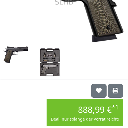
*1
888,99 €
Deal: nur solange der Vorrat reicht!