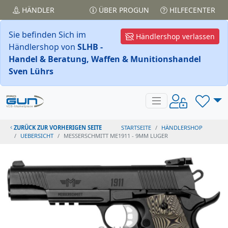
HÄNDLER
ÜBER PROGUN
HILFECENTER
Sie befinden Sich im
Händlershop verlassen
Händlershop von
SLHB -
Handel & Beratung, Waffen & Munitionshandel
Sven Lührs
ZURÜCK ZUR VORHERIGEN SEITE
STARTSEITE
HÄNDLERSHOP
UEBERSICHT
MESSERSCHMITT ME1911 - 9MM LUGER