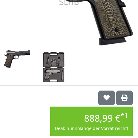
*1
888,99 €
Deal: nur solange der Vorrat reicht!