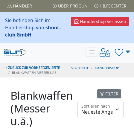
HÄNDLER
ÜBER PROGUN
HILFECENTER
Sie befinden Sich im
Händlershop verlassen
Händlershop von
shoot-
club GmbH
ZURÜCK ZUR VORHERIGEN SEITE
STARTSEITE
HÄNDLERSHOP
BLANKWAFFEN MESSER UAE
Blankwaffen
FILTER
(Messer
Sortieren nach
u.ä.)