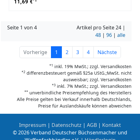
*1
11,69 €
Seite 1 von 4
Artikel pro Seite
24
|
48
|
96
|
alle
Vorherige
1
2
3
4
Nächste
*1
inkl. 19% MwSt.; zzgl. Versandkosten
*2
differenzbesteuert gemäß §25a UStG.;MwSt. nicht
ausweisbar; zzgl. Versandkosten
*3
inkl. 7% MwSt.; zzgl. Versandkosten
**
unverbindliche Preisempfehlung des Herstellers
Alle Preise gelten bei Verkauf innerhalb Deutschlands,
Preise für Auslandskäufe können abweichen
Impressum
|
Datenschutz
|
AGB
|
Kontakt
© 2026 Verband Deutscher Büchsenmacher und
Waffenfachhändler e.V. |
Händlerlogin