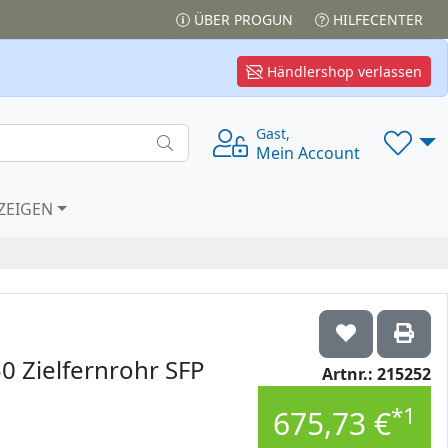
ÜBER PROGUN
HILFECENTER
Händlershop verlassen
Gast,
Mein Account
ZEIGEN
 Zielfernrohr SFP
Artnr.: 215252
*1
675,73 €