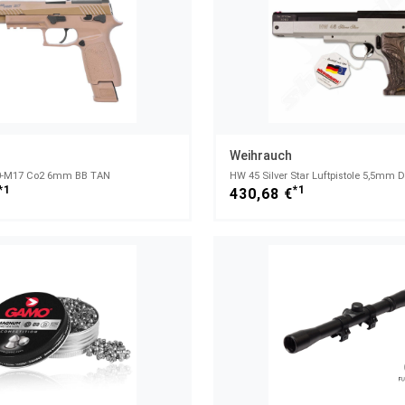
Weihrauch
20-M17 Co2 6mm BB TAN
HW 45 Silver Star Luftpistole 5,5mm D
*1
*1
430,68 €