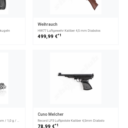
Weihrauch
lkugeln
HW77 Luftgewehr Kaliber 4,5 mm Diabolos
*1
499,99 €
Cuno Melcher
Pro Magnum Diabolos Rundkopf 5,5mm / 1,0 g / 250 Stk
Record LP3 Luftpistole Kaliber 4,5mm Diabolo
*1
78,99 €