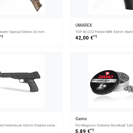
UMAREX
ewehr Special Edition 4,5 mm
TDP 45 CO2 Pistole NBB 4,5mm Stah
*1
*1
42,00 €
Gamo
P-900 Luftpistole Federdruck 4,5mm Diabolo schwarz
1
*1
5,89 €