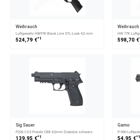
Weihrauch
Weihrauch
Luftgewehr HW97K Black Line STL-Look 4,5 mm
HW 77K Luftg
*1
524,79 €
598,70 €
Sig Sauer
Gamo
P226 CO2 Pistole CBB 4,5mm Diabolos schwarz
*1
*
139,95 €
54,95 €