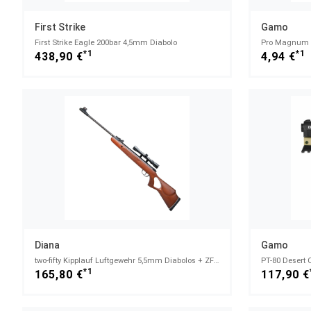
First Strike
Gamo
First Strike Eagle 200bar 4,5mm Diabolo
Pro Magnum D
*1
*1
438,90 €
4,94 €
Diana
Gamo
two-fifty Kipplauf Luftgewehr 5,5mm Diabolos + ZF 3-9x32AO
PT-80 Desert 
*1
165,80 €
117,90 €