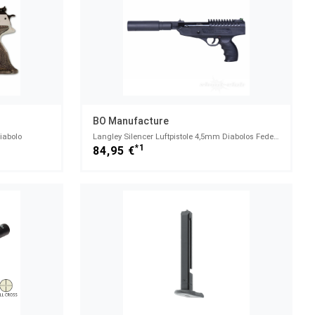
BO Manufacture
iabolo
Langley Silencer Luftpistole 4,5mm Diabolos Federdruck BLK
*1
84,95 €