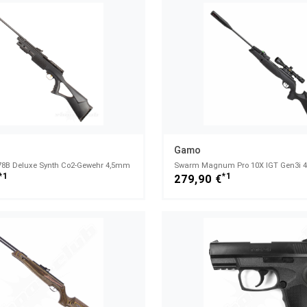
Gamo
78B Deluxe Synth Co2-Gewehr 4,5mm
*1
*1
279,90 €