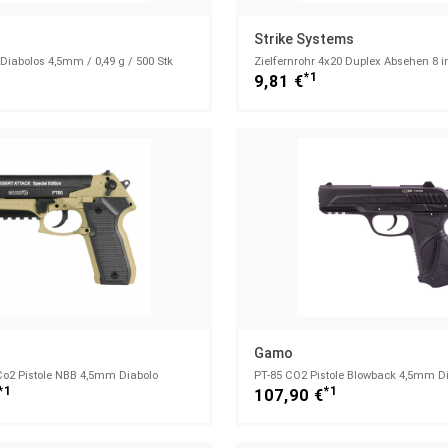
Strike Systems
iabolos 4,5mm / 0,49 g / 500 Stk
Zielfernrohr 4x20 Duplex Absehen 8 i
*1
9,81 €
Gamo
Co2 Pistole NBB 4,5mm Diabolo
*1
*1
107,90 €