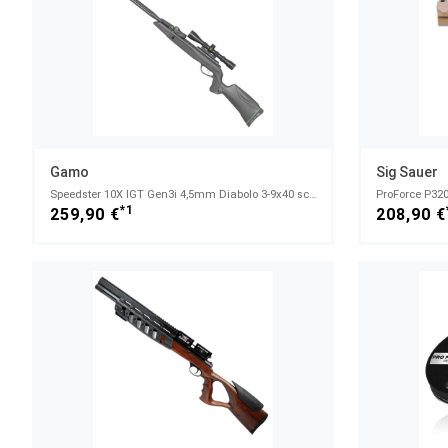
Gamo
Sig Sauer
Speedster 10X IGT Gen3i 4,5mm Diabolo 3-9x40 schwarz
ProForce P3
*1
259,90 €
208,90 €