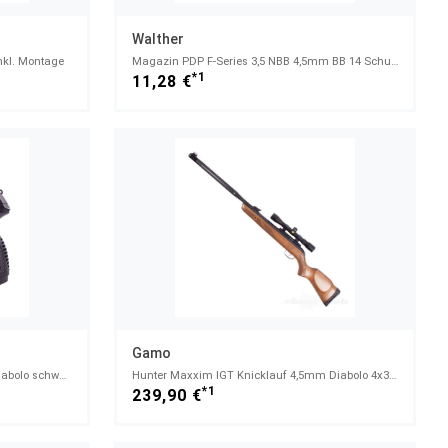
Walther
nkl. Montage
Magazin PDP F-Series 3,5 NBB 4,5mm BB 14 Schuss
*1
11,28 €
Gamo
PT-85 CO2 Pistole Blowback 4,5mm Diabolo schwarz
Hunter Maxxim IGT Knicklauf 4,5mm Diabolo 4x32 ZF Holz
*1
239,90 €