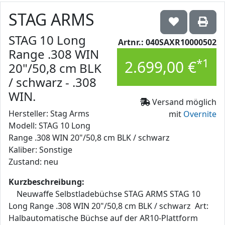
STAG ARMS
STAG 10 Long
Artnr.: 040SAXR10000502
Range .308 WIN
*1
2.699,00 €
20"/50,8 cm BLK
/ schwarz - .308
WIN.
Versand möglich
Hersteller: Stag Arms
mit
Overnite
Modell: STAG 10 Long
Range .308 WIN 20"/50,8 cm BLK / schwarz
Kaliber: Sonstige
Zustand: neu
Kurzbeschreibung:
Neuwaffe Selbstladebüchse STAG ARMS STAG 10
Long Range .308 WIN 20"/50,8 cm BLK / schwarz Art:
Halbautomatische Büchse auf der AR10-Plattform