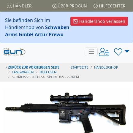
HÄNDLER
ÜBER PROGUN
HILFECENTER
Sie befinden Sich im
Händlershop verlassen
Händlershop von
Schwaben
Arms GmbH Artur Prewo
ZURÜCK ZUR VORHERIGEN SEITE
STARTSEITE
HÄNDLERSHOP
LANGWAFFEN
BUECHSEN
SCHMEISSER AR15 S4F SPORT 105 - 223REM