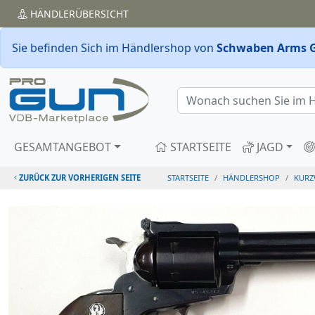
HÄNDLER
ÜBERSICHT
Sie befinden Sich im Händlershop von
Schwaben Arms 
GESAMTANGEBOT
STARTSEITE
JAGD
ZURÜCK ZUR VORHERIGEN SEITE
STARTSEITE
HÄNDLERSHOP
KURZ