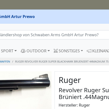
GmbH Artur Prewo
SPORT
OUTDOOR
SONSTIGES
KLEINAN
WAFFEN
RUGER REVOLVER RUGER SUPER BLACKHAWK BRUENIERT 44MAGNUM 75 
Ruger
Revolver Ruger S
Brüniert .44Magnu
Hersteller: Ruger