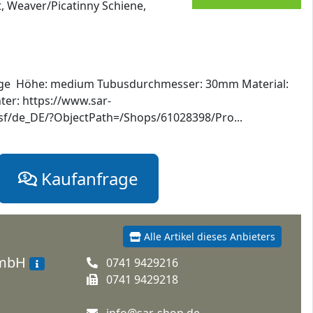
t, Weaver/Picatinny Schiene,
ge Höhe: medium Tubusdurchmesser: 30mm Material:
ter: https://www.sar-
f/de_DE/?ObjectPath=/Shops/61028398/Pro...
Kaufanfrage
Alle Artikel dieses Anbieters
GmbH
0741 9429216
0741 9429218
info@sar-shop.de