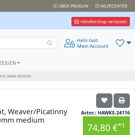
ÜBER PROGUN
HILFECENTER
Händlershop verlassen
Hallo Gast,
Mein Account
ZEIGEN
UBUS 30MM MEDIUM
nt, Weaver/Picatinny
Artnr.: HAWKE-24116
 30mm medium
*1
74,80 €