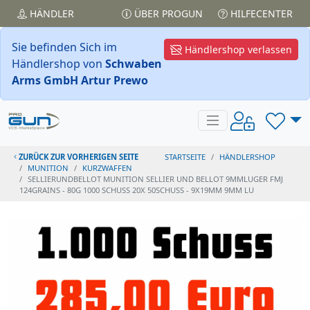
HÄNDLER
ÜBER PROGUN
HILFECENTER
Sie befinden Sich im
Händlershop verlassen
Händlershop von
Schwaben
Arms GmbH Artur Prewo
ZURÜCK ZUR VORHERIGEN SEITE
STARTSEITE
HÄNDLERSHOP
MUNITION
KURZWAFFEN
SELLIERUNDBELLOT MUNITION SELLIER UND BELLOT 9MMLUGER FMJ
124GRAINS - 80G 1000 SCHUSS 20X 50SCHUSS - 9X19MM 9MM LU