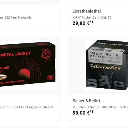
Lessthanlethal
ua .222 Rem Naturalis
X-RAY Rubber Balls Cal. 50
1
*1
29,80 €
Sellier & Bellot
Munition Geco 9mmLuger FMJ 124grains 50x Patronen im Karton - 9x19mm; 9mm Luger; 9mm Para
1
*1
58,00 €