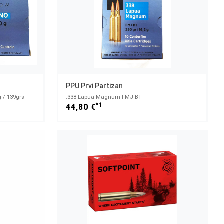
PPU Prvi Partizan
g / 139grs
.338 Lapua Magnum FMJ BT
*1
44,80 €