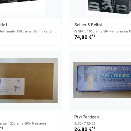
ellot
Sellier & Bellot
357Magnum Teilmantel 158grains 50x im Karton - .357 Magnum
IS SPCE 196grains 50x Patronen im K
1
*1
74,80 €
Prvi Partizan
antel 123grains 500x Patronen
8x33 - 7,92x33
*1
*1
26,80 €