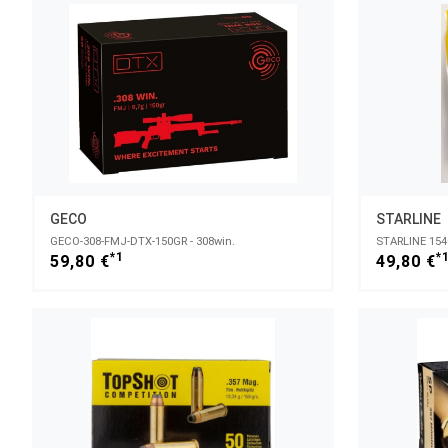
GECO
STARLINE
GECO-308-FMJ-DTX-150GR - 308win.
*1
*
59,80 €
49,80 €