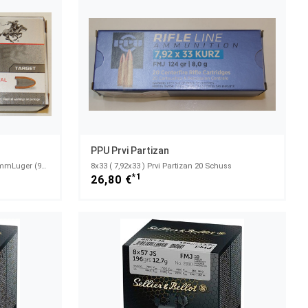
PPU Prvi Partizan
- FRISCH EINGETROFFEN - Munition 9mmLuger (9x19) FMJ 124grs. Winchester, 50 Patronen - 9x19mm; 9mm L
8x33 ( 7,92x33 ) Prvi Partizan 20 Schuss
*1
26,80 €