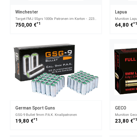
Winchester
Lapua
Target FMJ 55grs 1000x Patronen im Karton - .223rem
Munition Lap
*1
*
750,00 €
64,80 €
German Sport Guns
GECO
GSG-9 Bullet 9mm P.A.K. Knallpatronen
*1
*
19,80 €
23,80 €