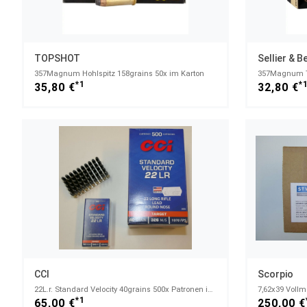
TOPSHOT
Sellier & B
357Magnum Hohlspitz 158grains 50x im Karton
*1
*
35,80 €
32,80 €
CCI
Scorpio
22L.r. Standard Velocity 40grains 500x Patronen im Karton
7,62x39 Vollm
*1
65,00 €
250,00 €