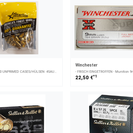
Winchester
STARLINE 1540 UNPRIMED CASES/HÜLSEN .45AUTO RIM.
1
*1
22,50 €