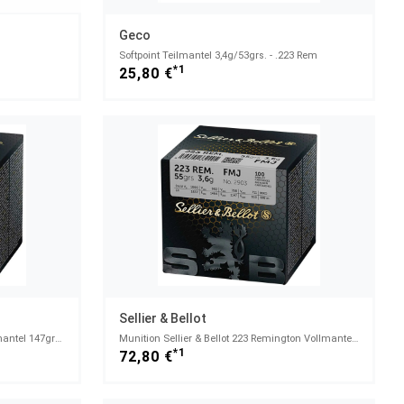
Geco
Softpoint Teilmantel 3,4g/53grs. - .223 Rem
*1
25,80 €
Sellier & Bellot
Munition Sellier & Bellot 308win. Vollmantel 147grains 50x Patronen im Karton (114463-65)
Munition Sellier & Bellot 223 Remington Vollmantel 55grains 100x Patronen im Karton .223 Rem. (18696
*1
72,80 €