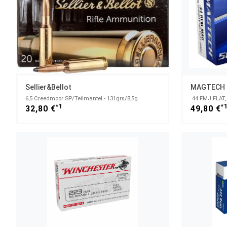
Sellier&Bellot
MAGTECH
6,5 Creedmoor SP/Teilmantel - 131grs/8,5g
.44 FMJ FLAT,
*1
*
32,80 €
49,80 €