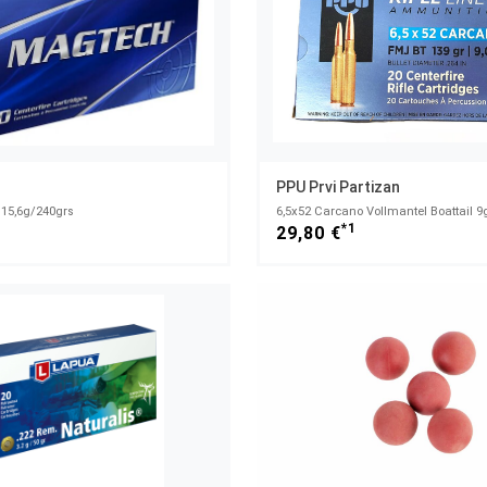
PPU Prvi Partizan
 15,6g/240grs
6,5x52 Carcano Vollmantel Boattail 9
1
*1
29,80 €