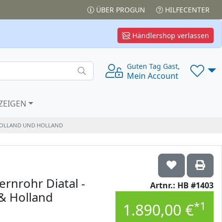
ÜBER PROGUN
HILFECENTER
Händlershop verlassen
Guten Tag Gast,
Mein Account
ZEIGEN
H HOLLAND UND HOLLAND
fernrohr Diatal -
Artnr.: HB #1403
& Holland
*1
1.890,00 €