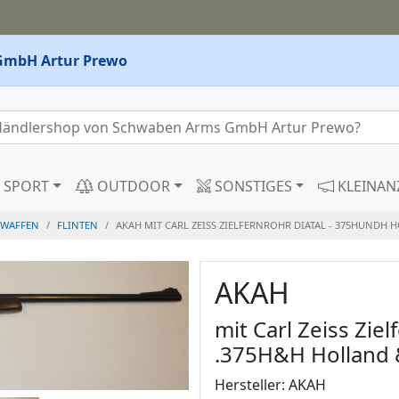
GmbH Artur Prewo
SPORT
OUTDOOR
SONSTIGES
KLEINAN
WAFFEN
FLINTEN
AKAH MIT CARL ZEISS ZIELFERNROHR DIATAL - 375HUND
AKAH
mit Carl Zeiss Ziel
.375H&H Holland 
Hersteller: AKAH