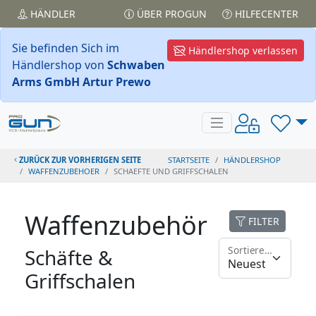
HÄNDLER
ÜBER PROGUN
HILFECENTER
Sie befinden Sich im
Händlershop verlassen
Händlershop von
Schwaben
Arms GmbH Artur Prewo
ZURÜCK ZUR VORHERIGEN SEITE
STARTSEITE
HÄNDLERSHOP
WAFFENZUBEHOER
SCHAEFTE UND GRIFFSCHALEN
Waffenzubehör
FILTER
Sortieren nach
Schäfte &
Griffschalen