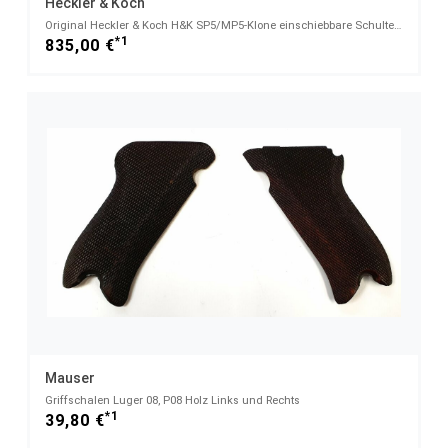
Heckler & Koch
Original Heckler & Koch H&K SP5/MP5-Klone einschiebbare Schulterstütze verstellbar in 3 Positionen
*1
835,00 €
Mauser
Griffschalen Luger 08, P08 Holz Links und Rechts
*1
39,80 €