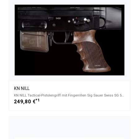
KN NILL
KN NILL Tactical-Pistolengriff mit Fingerrillen Sig Sauer Swiss SG 550/551/552/553/ Stgw 90/90 PE
*1
249,80 €