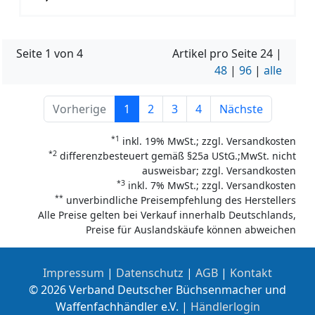
Seite 1 von 4
Artikel pro Seite
24
|
48
|
96
|
alle
Vorherige
1
2
3
4
Nächste
*1
inkl. 19% MwSt.; zzgl. Versandkosten
*2
differenzbesteuert gemäß §25a UStG.;MwSt. nicht
ausweisbar; zzgl. Versandkosten
*3
inkl. 7% MwSt.; zzgl. Versandkosten
**
unverbindliche Preisempfehlung des Herstellers
Alle Preise gelten bei Verkauf innerhalb Deutschlands,
Preise für Auslandskäufe können abweichen
Impressum
|
Datenschutz
|
AGB
|
Kontakt
© 2026 Verband Deutscher Büchsenmacher und
Waffenfachhändler e.V. |
Händlerlogin