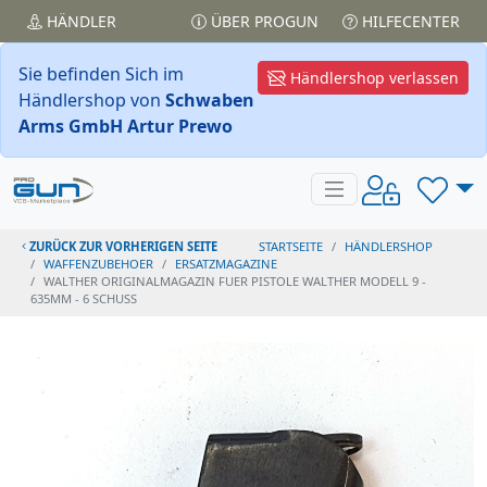
HÄNDLER
ÜBER PROGUN
HILFECENTER
Sie befinden Sich im
Händlershop verlassen
Händlershop von
Schwaben
Arms GmbH Artur Prewo
ZURÜCK ZUR VORHERIGEN SEITE
STARTSEITE
HÄNDLERSHOP
WAFFENZUBEHOER
ERSATZMAGAZINE
WALTHER ORIGINALMAGAZIN FUER PISTOLE WALTHER MODELL 9 -
635MM - 6 SCHUSS