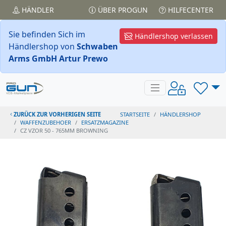
HÄNDLER
ÜBER PROGUN
HILFECENTER
Sie befinden Sich im
Händlershop verlassen
Händlershop von
Schwaben
Arms GmbH Artur Prewo
ZURÜCK ZUR VORHERIGEN SEITE
STARTSEITE
HÄNDLERSHOP
WAFFENZUBEHOER
ERSATZMAGAZINE
CZ VZOR 50 - 765MM BROWNING