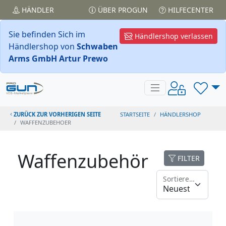
HÄNDLER
ÜBER PROGUN
HILFECENTER
Sie befinden Sich im
Händlershop verlassen
Händlershop von
Schwaben
Arms GmbH Artur Prewo
ZURÜCK ZUR VORHERIGEN SEITE
STARTSEITE
HÄNDLERSHOP
WAFFENZUBEHOER
Waffenzubehör
FILTER
Sortieren nach