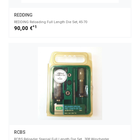
REDDING
REDDING Reloading Full Length Die Set, 45-70
*1
90,00 €
RCBS
RCBS Reloader Special Full Length Die Set, .308 Winchester