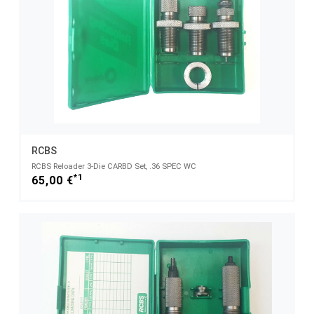
RCBS
RCBS Reloader 3-Die CARBD Set, .36 SPEC WC
*1
65,00 €