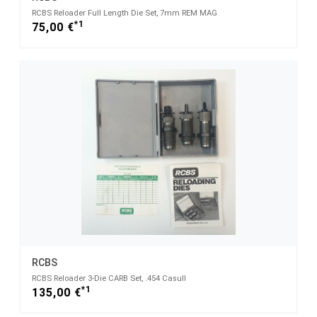
RCBS Reloader Full Length Die Set, 7mm REM MAG
*1
75,00 €
RCBS
RCBS Reloader 3-Die CARB Set, .454 Casull
*1
135,00 €