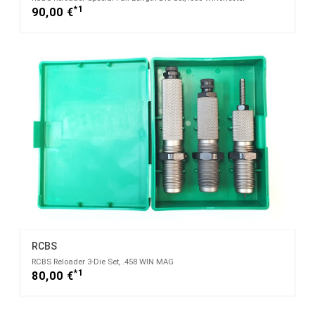
*1
90,00 €
RCBS
RCBS Reloader 3-Die Set, .458 WIN MAG
*1
80,00 €