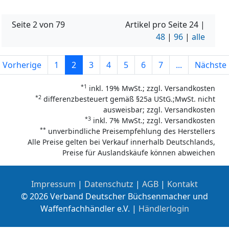
Seite 2 von 79
Artikel pro Seite
24
|
48
|
96
|
alle
Vorherige
1
2
3
4
5
6
7
...
Nächste
*1
inkl. 19% MwSt.; zzgl. Versandkosten
*2
differenzbesteuert gemäß §25a UStG.;MwSt. nicht
ausweisbar; zzgl. Versandkosten
*3
inkl. 7% MwSt.; zzgl. Versandkosten
**
unverbindliche Preisempfehlung des Herstellers
Alle Preise gelten bei Verkauf innerhalb Deutschlands,
Preise für Auslandskäufe können abweichen
Impressum
|
Datenschutz
|
AGB
|
Kontakt
© 2026 Verband Deutscher Büchsenmacher und
Waffenfachhändler e.V. |
Händlerlogin