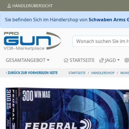
HÄNDLER
ÜBERSICHT
Sie befinden Sich im Händlershop von
Schwaben Arms 
GESAMTANGEBOT
STARTSEITE
JAGD
ZURÜCK ZUR VORHERIGEN SEITE
STARTSEITE
HÄNDLERSHOP
MUNI