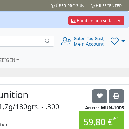
ÜBER PROGUN
HILFECENTER
Händlershop verlassen
Guten Tag Gast,
Mein Account
ZEIGEN
nition
,7g/180grs. - .300
Artnr.: MUN-1003
*1
59,80 €
tion