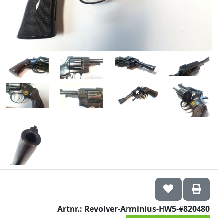
Artnr.: Revolver-Arminius-HW5-#820480