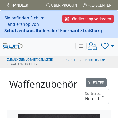
HÄNDLER
ÜBER PROGUN
HILFECENTER
Sie befinden Sich im
Händlershop verlassen
Händlershop von
Schützenhaus Rüdersdorf Eberhard Straßburg
ZURÜCK ZUR VORHERIGEN SEITE
STARTSEITE
HÄNDLERSHOP
WAFFENZUBEHOER
Waffenzubehör
FILTER
Sortieren nach