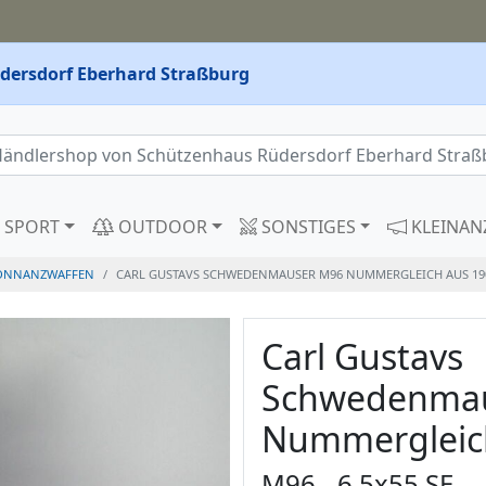
dersdorf Eberhard Straßburg
SPORT
OUTDOOR
SONSTIGES
KLEINAN
ONNANZWAFFEN
CARL GUSTAVS SCHWEDENMAUSER M96 NUMMERGLEICH AUS 1901
Carl Gustavs
Schwedenma
Nummergleic
M96 - 6,5x55 SE