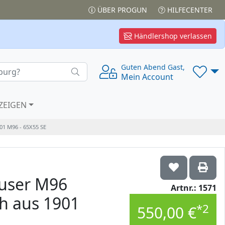
ÜBER PROGUN
HILFECENTER
Händlershop verlassen
Guten Abend Gast,
Mein Account
ZEIGEN
 M96 - 65X55 SE
user M96
Artnr.: 1571
h aus 1901
*2
550,00 €