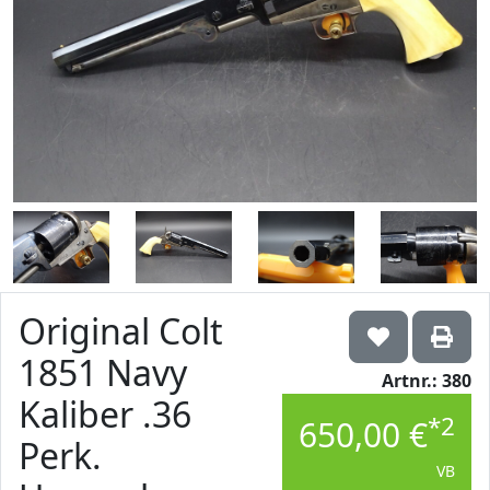
Original Colt
1851 Navy
Artnr.: 380
Kaliber .36
*2
650,00 €
Perk.
VB