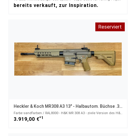
bereits verkauft, zur Inspiration.
Reserviert
Heckler & Koch MR308 A3 13" - Halbautom. Büchse .308 Win.
Farbe sandfarben / RAL8000 - H&K MR 308 A3 - zivile Version des H&K 417 - .308 Win
*1
3.919,00 €