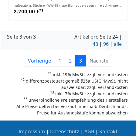
halbautom. Büchse - WW-15 / sportlich zugelassen / freischwinger Handschutz / nur 2,9kg - .223Rem
*1
2.200,00 €
Seite 3 von 3
Artikel pro Seite
24
|
48
|
96
|
alle
Vorherige
1
2
3
Nächste
*1
inkl. 19% MwSt.; zzgl. Versandkosten
*2
differenzbesteuert gemäß §25a UStG.;MwSt. nicht
ausweisbar; zzgl. Versandkosten
*3
inkl. 7% MwSt.; zzgl. Versandkosten
**
unverbindliche Preisempfehlung des Herstellers
Alle Preise gelten bei Verkauf innerhalb Deutschlands,
Preise für Auslandskäufe können abweichen
Impressum
|
Datenschutz
|
AGB
|
Kontakt