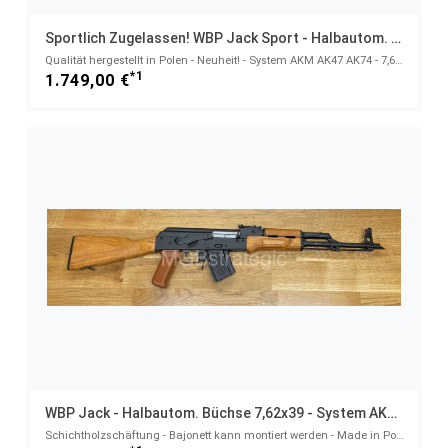
Sportlich Zugelassen! WBP Jack Sport - Halbautom. Büchse 7,62x39
Qualität hergestellt in Polen - Neuheit! - System AKM AK47 AK74 - 7,62x39
*1
1.749,00 €
WBP Jack - Halbautom. Büchse 7,62x39 - System AKM AK47 AK74
Schichtholzschäftung - Bajonett kann montiert werden - Made in Poland - Neuheit! - 7,62x39