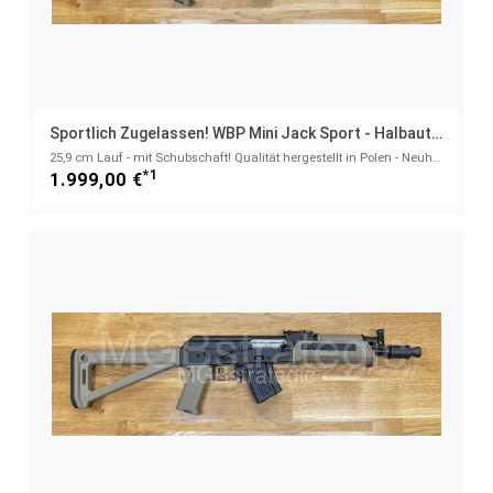
Sportlich Zugelassen! WBP Mini Jack Sport - Halbautom. Büchse 7,62x39
25,9 cm Lauf - mit Schubschaft! Qualität hergestellt in Polen - Neuheit! - System AKM AK47 AK74 Mini
*1
1.999,00 €