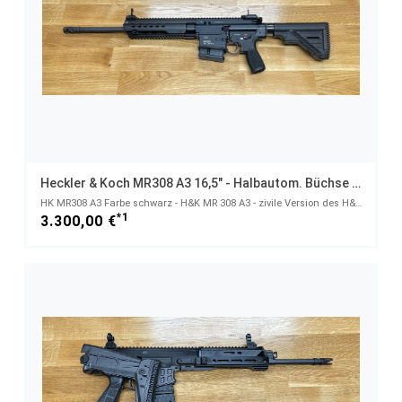
Heckler & Koch MR308 A3 16,5" - Halbautom. Büchse .308 Win.
HK MR308 A3 Farbe schwarz - H&K MR 308 A3 - zivile Version des H&K 417 - .308 Win
*1
3.300,00 €