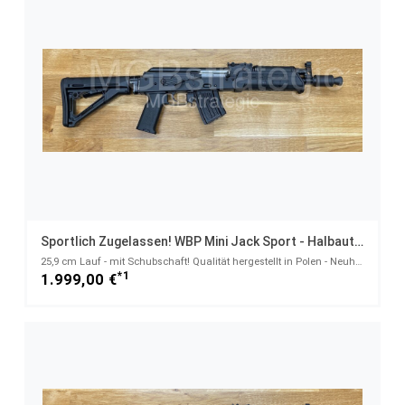
Sportlich Zugelassen! WBP Mini Jack Sport - Halbautom. Büchse 7,62x39
25,9 cm Lauf - mit Schubschaft! Qualität hergestellt in Polen - Neuheit! - System AKM AK47 AK74 Mini
*1
1.999,00 €