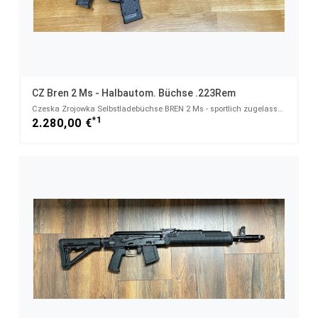
CZ Bren 2 Ms - Halbautom. Büchse .223Rem
Czeska Zrojowka Selbstladebüchse BREN 2 Ms - sportlich zugelassen! nimmt Magazine Typ AR15 auf! - .2
*1
2.280,00 €