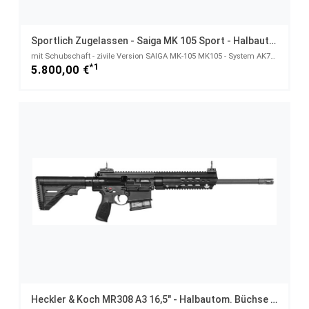
Sportlich Zugelassen - Saiga MK 105 Sport - Halbautom. Büchse 5,45x39
mit Schubschaft - zivile Version SAIGA MK-105 MK105 - System AK74 AK47 AK103 - Premium Modell - 5,45
*1
5.800,00 €
Heckler & Koch MR308 A3 16,5" - Halbautom. Büchse .308 Win.