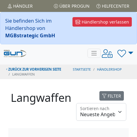
HÄNDLER
ÜBER PROGUN
HILFECENTER
Sie befinden Sich im
Händlershop verlassen
Händlershop von
MGBstrategic GmbH
ZURÜCK ZUR VORHERIGEN SEITE
STARTSEITE
HÄNDLERSHOP
LANGWAFFEN
Langwaffen
FILTER
Sortieren nach