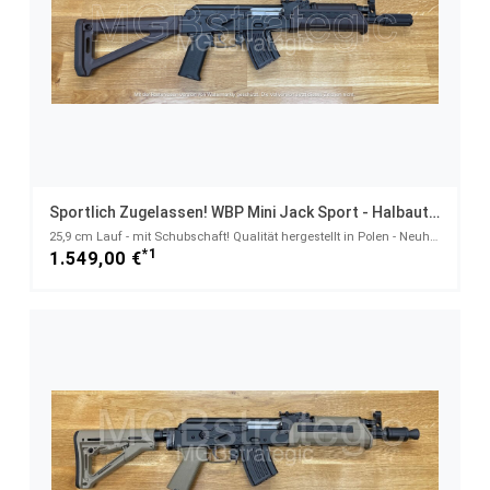
Sportlich Zugelassen! WBP Mini Jack Sport - Halbautom. Büchse 7,62x39
25,9 cm Lauf - mit Schubschaft! Qualität hergestellt in Polen - Neuheit! - System AKM AK47 AK74 Mini
*1
1.549,00 €