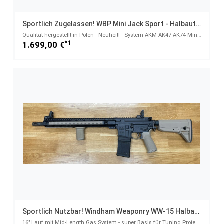
Sportlich Zugelassen! WBP Mini Jack Sport - Halbautom. Büchse 7,62x39
Qualität hergestellt in Polen - Neuheit! - System AKM AK47 AK74 Mini Jack - 7,62x39
*1
1.699,00 €
Sportlich Nutzbar! Windham Weaponry WW-15 Halbautom. Büchse .223Rem
16" Lauf mit Mid-Length Gas System - super Basis für Tuning Projekt - System AR15 Typ AR-15 mit Midw