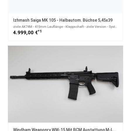
Izhmash Saiga MK 105 - Halbautom. Büchse 5,45x39
zivile AK74M - 415mm Lauflänge - Klappschaft - zivile Version - System AK74 AK47 - 5,45x39
*1
4.999,00 €
Windham Weaponry WW-15 Mit BCM Austattung M-LOK