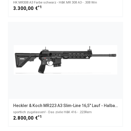
HK MR308 A3 Farbe schwarz - H&K MR 308 A3 - .308 Win
*1
3.300,00 €
Heckler & Koch MR223 A3 Slim-Line 16,5" Lauf - Halbautom. Büchse .223Rem
sportlich zugelassen! - Das zivile H&K 416 - .223Rem
*1
2.800,00 €