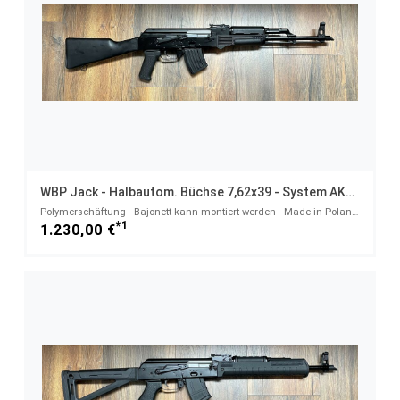
WBP Jack - Halbautom. Büchse 7,62x39 - System AKM AK47 AK74
Polymerschäftung - Bajonett kann montiert werden - Made in Poland - Neuheit! - 7,62x39
*1
1.230,00 €