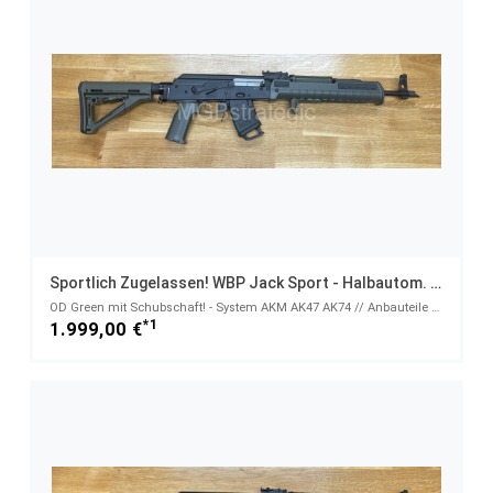
Sportlich Zugelassen! WBP Jack Sport - Halbautom. Büchse 7,62x39
OD Green mit Schubschaft! - System AKM AK47 AK74 // Anbauteile grün - 7,62x39
*1
1.999,00 €