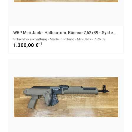
WBP Mini Jack - Halbautom. Büchse 7,62x39 - System AKM AK47 AK74
Schichtholzschäftung - Made in Poland - MiniJack - 7,62x39
*1
1.300,00 €