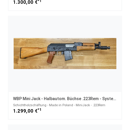
*1
1.300,00 €
WBP Mini Jack - Halbautom. Büchse .223Rem - System AKM AK47 AK74
Schichtholzschäftung - Made in Poland - MiniJack - .223Rem
*1
1.299,00 €