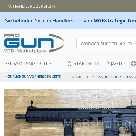
HÄNDLER
ÜBERSICHT
Sie befinden Sich im Händlershop von
MGBstrategic G
GESAMTANGEBOT
STARTSEITE
JAGD
ZURÜCK ZUR VORHERIGEN SEITE
STARTSEITE
HÄNDLERSHOP
LANG