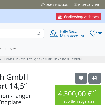
ÜBER PROGUN
HILFECENTER
Händlershop verlassen
Hallo Gast,
Mein Account
ZEIGEN
 - LANGER HANDSCHUTZ - QD ENDPLATE - HANDSTOPP - 223REM
och GmbH
rt 14,5“
*1
4.300,00 €
on - langer
ndplate -
sportlich zugelassen.