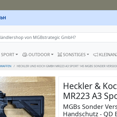
mbH
SPORT
OUTDOOR
SONSTIGES
KLEINAN
WAFFEN
HECKLER UND KOCH GMBH MR223 A3 SPORT 145 MGBS SONDER VERSION
Heckler & K
MR223 A3 Spo
MGBs Sonder Versi
Handschutz - QD E