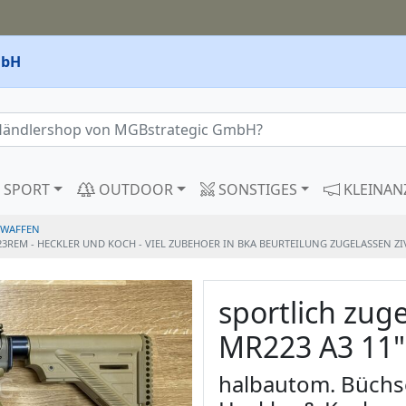
mbH
SPORT
OUTDOOR
SONSTIGES
KLEINAN
WAFFEN
REM - HECKLER UND KOCH - VIEL ZUBEHOER IN BKA BEURTEILUNG ZUGELASSEN ZIV
sportlich zug
MR223 A3 11"
halbautom. Büchs