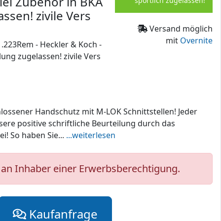
viel Zubehör in BKA
sportlich zugelassen!
ssen! zivile Vers
Versand möglich
mit
Overnite
.223Rem - Heckler & Koch -
lung zugelassen! zivile Vers
hlossener Handschutz mit M-LOK Schnittstellen! Jeder
ere positive schriftliche Beurteilung durch das
i! So haben Sie...
...weiterlesen
an Inhaber einer Erwerbsberechtigung.
Kaufanfrage