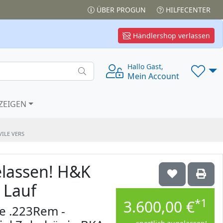
ÜBER PROGUN
HILFECENTER
Händlershop verlassen
Hallo Gast,
Mein Account
ZEIGEN
ILE VERS
elassen! H&K
 Lauf
*1
3.600,00 €
e .223Rem -