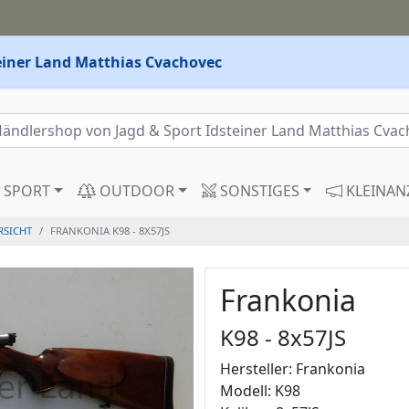
teiner Land Matthias Cvachovec
SPORT
OUTDOOR
SONSTIGES
KLEINAN
RSICHT
FRANKONIA K98 - 8X57JS
Frankonia
K98 - 8x57JS
Hersteller: Frankonia
Modell: K98