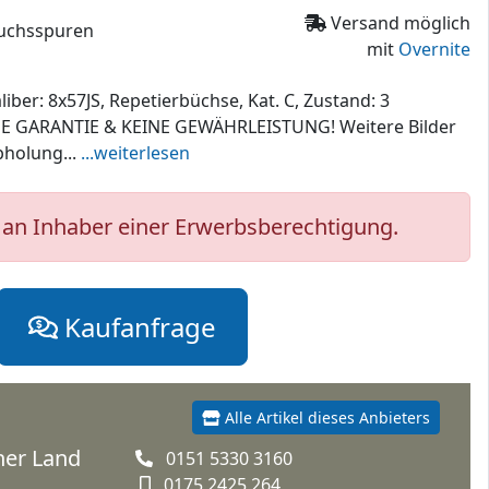
Versand möglich
auchsspuren
mit
Overnite
liber: 8x57JS, Repetierbüchse, Kat. C, Zustand: 3
 GARANTIE & KEINE GEWÄHRLEISTUNG! Weitere Bilder
bholung...
...weiterlesen
an Inhaber einer Erwerbsberechtigung.
Kaufanfrage
Alle Artikel dieses Anbieters
iner Land
0151 5330 3160
0175 2425 264